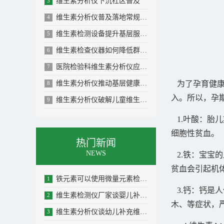
维生素分析仪下沉社区普及
3
维生素分析仪普及落地常规体检筑牢全民基础...
4
维生素检测设备提升基层服务竞争力
5
维生素检查仪器如何降低群众就医成本
6
医院检验科维生素分析仪应用需求分析
7
维生素分析仪推动基层健康服务从治病向防病...
为了孕育健康
8
入。所以，孕
维生素分析仪破解儿童维生素缺乏误诊难题
9
1.叶酸：胎
细胞性贫血。
热门新闻
NEWS
2.铁：宝宝
贫血会引起机
铁元素可以使用微量元素检测仪检测么
1
3.钙：钙是
维生素检测仪厂家谈婴儿补充维生素D注意事...
2
木、等症状，
维生素分析仪谈幼儿补充维生素AD的重要性
3