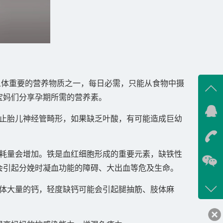
体重要的营养物质之一，每日必需，只能从食物中摄
宝妈们分享孕期所需的营养素。
在线
防止胎儿神经管畸形，如果缺乏叶酸，有可能造成巨幼
在
消耗量会增加。铁是血红细胞形成的重要元素，缺铁性
咨询
会引起分娩时凝血功能的障碍、大出血等危及生命。
13720
母体大量的钙，轻度缺钙可能会引起腿抽筋、肢体麻
客服q
17898