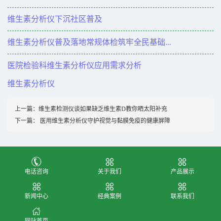
维生素分析仪下沉社区普及
维生素分析仪普及落地常规体检筑牢全民基础...
医院检验科维生素分析仪应用需求分析
维生素分析仪
上一篇：
维生素检测仪谈如果缺乏维生素D教你晒太阳补充
下一篇：
医用维生素分析仪守护视觉与黏膜免疫的健康屏障
公司：维生素检测仪_维生素分析仪器设备_维生素分析仪品牌厂家 地址：
电话咨询
关于我们
产品展示
http://www.jlwss.com/
京ICP备16003567号
新闻中心
经典案例
联系我们
环保设备公司,10年品牌打造行业正规！